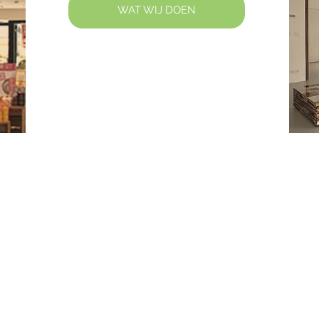
WAT WIJ DOEN
Openingstijden:
Ma-Vr: 08:30 tot 12:30
.nl
13:30 tot 17:00
door