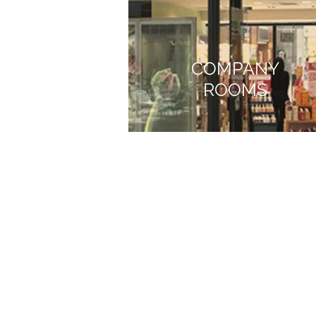
COMPANY
ROOMS
Contact:
Telefoon: 0591-646050
E-mail:
info@doornbosbog