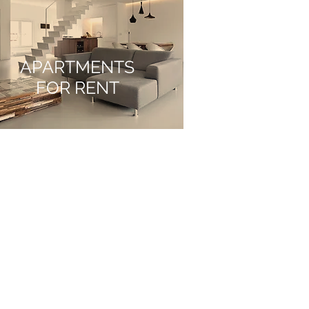
APARTMENTS
FOR RENT
nbosbedrijfsmakelaars.nl